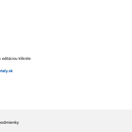
editáciou kliknite
taly.sk
podmienky