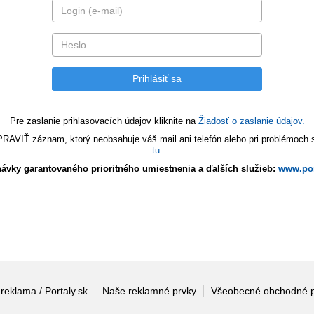
Pre zaslanie prihlasovacích údajov kliknite na
Žiadosť o zaslanie údajov.
VIŤ záznam, ktorý neobsahuje váš mail ani telefón alebo pri problémoch s 
tu
.
ávky garantovaného prioritného umiestnenia a ďalších služieb:
www.por
 reklama / Portaly.sk
Naše reklamné prvky
Všeobecné obchodné 