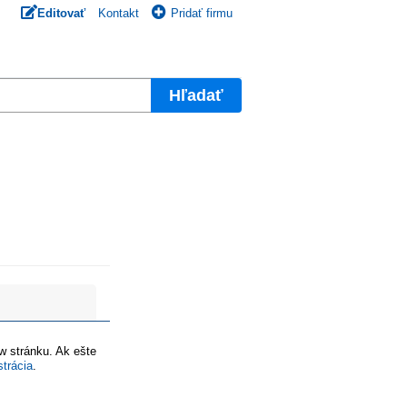
Editovať
Kontakt
Pridať firmu
Hľadať
ww stránku. Ak ešte
strácia
.