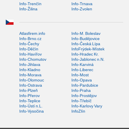
Info-Trenčín
Info-Trnava
Info-Žilina
Info-Zvolen
Atlasfirem.info
Info-M. Boleslav
Info-Brno.cz
Info-Budějovice
Info-Čechy
Info-Česká Lípa
Info-Děčín
InfoFrýdek-Místek
Info-Havířov
Info-Hradec Kr.
Info-Chomutov
Info-Jablonec n.N.
Info-Jihlava
Info-Karviná
Info-Kladno
Info-Liberec
Info-Morava
Info-Most
Info-Olomouc
Info-Opava
Info-Ostrava
Info-Pardubice
Info-Plzeň
Info-Praha
Info-Přerov
Info-Prostějov
Info-Teplice
Info-Třebíč
Info-Ústí n.L.
Info-Karlovy Vary
Info-Vysočina
InfoZlín