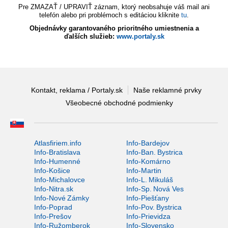
Pre ZMAZAŤ / UPRAVIŤ záznam, ktorý neobsahuje váš mail ani
telefón alebo pri problémoch s editáciou kliknite
tu
.
Objednávky garantovaného prioritného umiestnenia a
ďalších služieb:
www.portaly.sk
Kontakt, reklama / Portaly.sk
Naše reklamné prvky
Všeobecné obchodné podmienky
Atlasfiriem.info
Info-Bardejov
Info-Bratislava
Info-Ban. Bystrica
Info-Humenné
Info-Komárno
Info-Košice
Info-Martin
Info-Michalovce
Info-L. Mikuláš
Info-Nitra.sk
Info-Sp. Nová Ves
Info-Nové Zámky
Info-Piešťany
Info-Poprad
Info-Pov. Bystrica
Info-Prešov
Info-Prievidza
Info-Ružomberok
Info-Slovensko