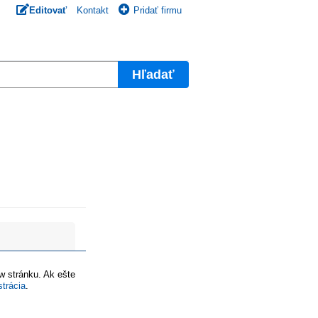
Editovať
Kontakt
Pridať firmu
Hľadať
ww stránku. Ak ešte
strácia
.