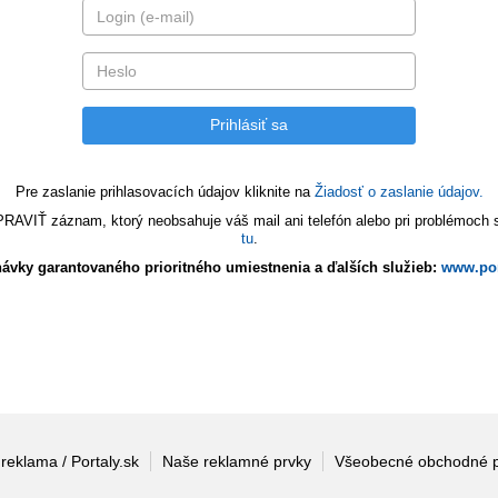
Pre zaslanie prihlasovacích údajov kliknite na
Žiadosť o zaslanie údajov.
VIŤ záznam, ktorý neobsahuje váš mail ani telefón alebo pri problémoch s 
tu
.
ávky garantovaného prioritného umiestnenia a ďalších služieb:
www.por
 reklama / Portaly.sk
Naše reklamné prvky
Všeobecné obchodné 