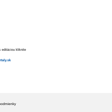
editáciou kliknite
taly.sk
podmienky