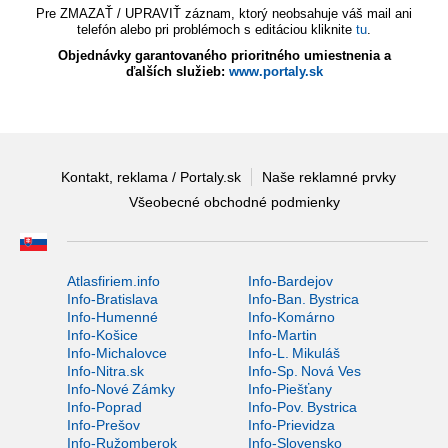
Pre ZMAZAŤ / UPRAVIŤ záznam, ktorý neobsahuje váš mail ani
telefón alebo pri problémoch s editáciou kliknite
tu
.
Objednávky garantovaného prioritného umiestnenia a
ďalších služieb:
www.portaly.sk
Kontakt, reklama / Portaly.sk
Naše reklamné prvky
Všeobecné obchodné podmienky
Atlasfiriem.info
Info-Bardejov
Info-Bratislava
Info-Ban. Bystrica
Info-Humenné
Info-Komárno
Info-Košice
Info-Martin
Info-Michalovce
Info-L. Mikuláš
Info-Nitra.sk
Info-Sp. Nová Ves
Info-Nové Zámky
Info-Piešťany
Info-Poprad
Info-Pov. Bystrica
Info-Prešov
Info-Prievidza
Info-Ružomberok
Info-Slovensko