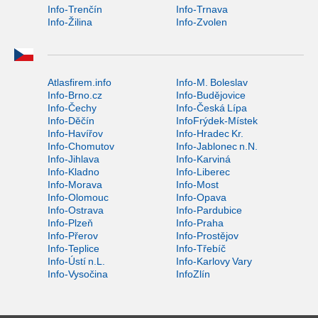
Info-Trenčín
Info-Trnava
Info-Žilina
Info-Zvolen
Atlasfirem.info
Info-M. Boleslav
Info-Brno.cz
Info-Budějovice
Info-Čechy
Info-Česká Lípa
Info-Děčín
InfoFrýdek-Místek
Info-Havířov
Info-Hradec Kr.
Info-Chomutov
Info-Jablonec n.N.
Info-Jihlava
Info-Karviná
Info-Kladno
Info-Liberec
Info-Morava
Info-Most
Info-Olomouc
Info-Opava
Info-Ostrava
Info-Pardubice
Info-Plzeň
Info-Praha
Info-Přerov
Info-Prostějov
Info-Teplice
Info-Třebíč
Info-Ústí n.L.
Info-Karlovy Vary
Info-Vysočina
InfoZlín