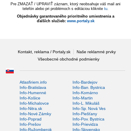
Pre ZMAZAŤ / UPRAVIŤ záznam, ktorý neobsahuje váš mail ani
telefón alebo pri problémoch s editáciou kliknite
tu
.
Objednávky garantovaného prioritného umiestnenia a
ďalších služieb:
www.portaly.sk
Kontakt, reklama / Portaly.sk
Naše reklamné prvky
Všeobecné obchodné podmienky
Atlasfiriem.info
Info-Bardejov
Info-Bratislava
Info-Ban. Bystrica
Info-Humenné
Info-Komárno
Info-Košice
Info-Martin
Info-Michalovce
Info-L. Mikuláš
Info-Nitra.sk
Info-Sp. Nová Ves
Info-Nové Zámky
Info-Piešťany
Info-Poprad
Info-Pov. Bystrica
Info-Prešov
Info-Prievidza
Info-Ružomberok
Info-Slovensko