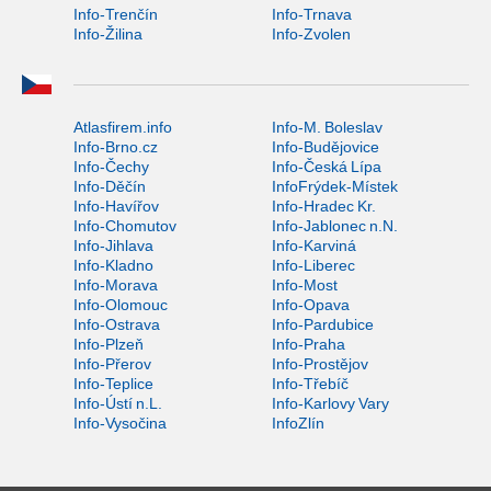
Info-Trenčín
Info-Trnava
Info-Žilina
Info-Zvolen
Atlasfirem.info
Info-M. Boleslav
Info-Brno.cz
Info-Budějovice
Info-Čechy
Info-Česká Lípa
Info-Děčín
InfoFrýdek-Místek
Info-Havířov
Info-Hradec Kr.
Info-Chomutov
Info-Jablonec n.N.
Info-Jihlava
Info-Karviná
Info-Kladno
Info-Liberec
Info-Morava
Info-Most
Info-Olomouc
Info-Opava
Info-Ostrava
Info-Pardubice
Info-Plzeň
Info-Praha
Info-Přerov
Info-Prostějov
Info-Teplice
Info-Třebíč
Info-Ústí n.L.
Info-Karlovy Vary
Info-Vysočina
InfoZlín