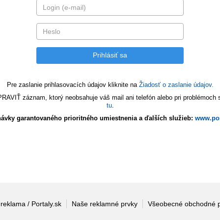
Pre zaslanie prihlasovacích údajov kliknite na
Žiadosť o zaslanie údajov.
VIŤ záznam, ktorý neobsahuje váš mail ani telefón alebo pri problémoch s 
tu
.
ávky garantovaného prioritného umiestnenia a ďalších služieb:
www.por
 reklama / Portaly.sk
Naše reklamné prvky
Všeobecné obchodné 