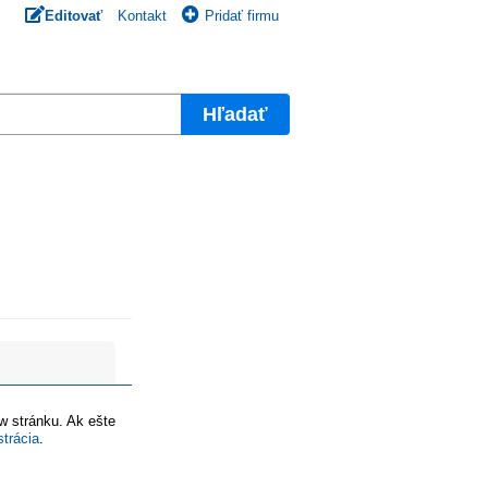
Editovať
Kontakt
Pridať firmu
Hľadať
ww stránku. Ak ešte
strácia
.