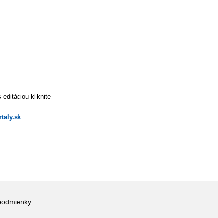
editáciou kliknite
taly.sk
podmienky