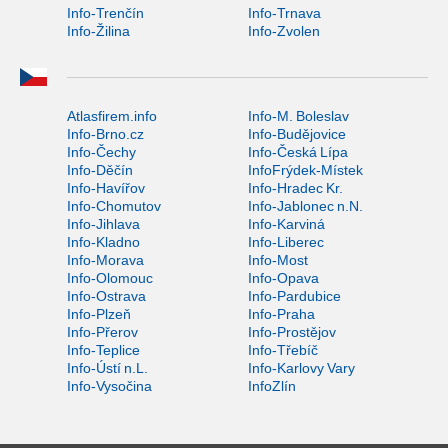
Info-Trenčín
Info-Trnava
Info-Žilina
Info-Zvolen
Atlasfirem.info
Info-M. Boleslav
Info-Brno.cz
Info-Budějovice
Info-Čechy
Info-Česká Lípa
Info-Děčín
InfoFrýdek-Místek
Info-Havířov
Info-Hradec Kr.
Info-Chomutov
Info-Jablonec n.N.
Info-Jihlava
Info-Karviná
Info-Kladno
Info-Liberec
Info-Morava
Info-Most
Info-Olomouc
Info-Opava
Info-Ostrava
Info-Pardubice
Info-Plzeň
Info-Praha
Info-Přerov
Info-Prostějov
Info-Teplice
Info-Třebíč
Info-Ústí n.L.
Info-Karlovy Vary
Info-Vysočina
InfoZlín