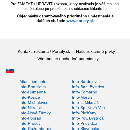
Pre ZMAZAŤ / UPRAVIŤ záznam, ktorý neobsahuje váš mail ani
telefón alebo pri problémoch s editáciou kliknite
tu
.
Objednávky garantovaného prioritného umiestnenia a
ďalších služieb:
www.portaly.sk
Kontakt, reklama / Portaly.sk
Naše reklamné prvky
Všeobecné obchodné podmienky
Atlasfiriem.info
Info-Bardejov
Info-Bratislava
Info-Ban. Bystrica
Info-Humenné
Info-Komárno
Info-Košice
Info-Martin
Info-Michalovce
Info-L. Mikuláš
Info-Nitra.sk
Info-Sp. Nová Ves
Info-Nové Zámky
Info-Piešťany
Info-Poprad
Info-Pov. Bystrica
Info-Prešov
Info-Prievidza
Info-Ružomberok
Info-Slovensko