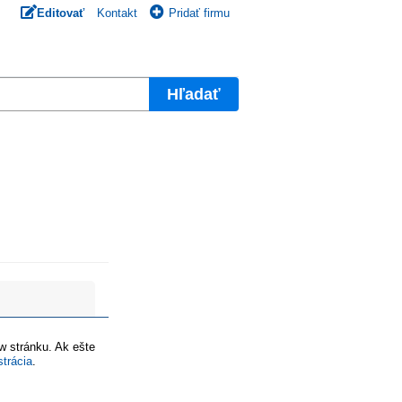
Editovať
Kontakt
Pridať firmu
Hľadať
ww stránku. Ak ešte
strácia
.