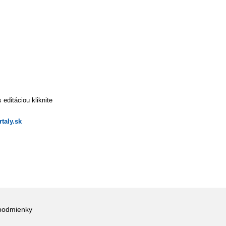
editáciou kliknite
taly.sk
podmienky