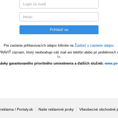
Pre zaslanie prihlasovacích údajov kliknite na
Žiadosť o zaslanie údajov.
VIŤ záznam, ktorý neobsahuje váš mail ani telefón alebo pri problémoch s 
tu
.
ávky garantovaného prioritného umiestnenia a ďalších služieb:
www.por
 reklama / Portaly.sk
Naše reklamné prvky
Všeobecné obchodné 