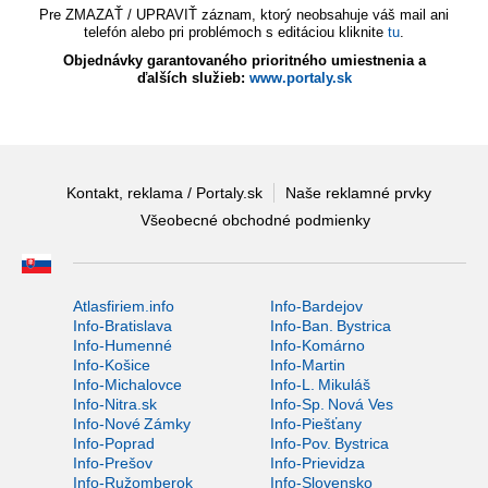
Pre ZMAZAŤ / UPRAVIŤ záznam, ktorý neobsahuje váš mail ani
telefón alebo pri problémoch s editáciou kliknite
tu
.
Objednávky garantovaného prioritného umiestnenia a
ďalších služieb:
www.portaly.sk
Kontakt, reklama / Portaly.sk
Naše reklamné prvky
Všeobecné obchodné podmienky
Atlasfiriem.info
Info-Bardejov
Info-Bratislava
Info-Ban. Bystrica
Info-Humenné
Info-Komárno
Info-Košice
Info-Martin
Info-Michalovce
Info-L. Mikuláš
Info-Nitra.sk
Info-Sp. Nová Ves
Info-Nové Zámky
Info-Piešťany
Info-Poprad
Info-Pov. Bystrica
Info-Prešov
Info-Prievidza
Info-Ružomberok
Info-Slovensko