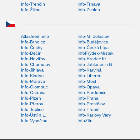
Info-Trenčín
Info-Trnava
Info-Žilina
Info-Zvolen
Atlasfirem.info
Info-M. Boleslav
Info-Brno.cz
Info-Budějovice
Info-Čechy
Info-Česká Lípa
Info-Děčín
InfoFrýdek-Místek
Info-Havířov
Info-Hradec Kr.
Info-Chomutov
Info-Jablonec n.N.
Info-Jihlava
Info-Karviná
Info-Kladno
Info-Liberec
Info-Morava
Info-Most
Info-Olomouc
Info-Opava
Info-Ostrava
Info-Pardubice
Info-Plzeň
Info-Praha
Info-Přerov
Info-Prostějov
Info-Teplice
Info-Třebíč
Info-Ústí n.L.
Info-Karlovy Vary
Info-Vysočina
InfoZlín